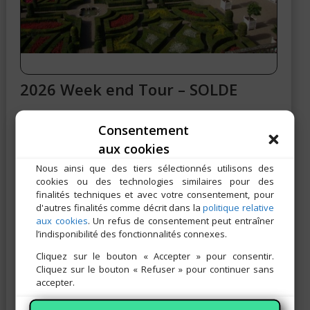
2026 Week end Tour – SOLDE
Consentement
Plage
130,00
€
–
230,00
€
aux cookies
de
Vous trouverez tous les
détails dans ce document
prix :
Nous ainsi que des tiers sélectionnés utilisons des
130,00 €
cookies ou des technologies similaires pour des
Prix par personne
à
finalités techniques et avec votre consentement, pour
230,00 €
d'autres finalités comme décrit dans la
politique relative
aux cookies
. Un refus de consentement peut entraîner
Informations complémentaires
l’indisponibilité des fonctionnalités connexes.
Cliquez sur le bouton « Accepter » pour consentir.
Solde du séjour à régler avant le 5 mars 2026
Cliquez sur le bouton « Refuser » pour continuer sans
accepter.